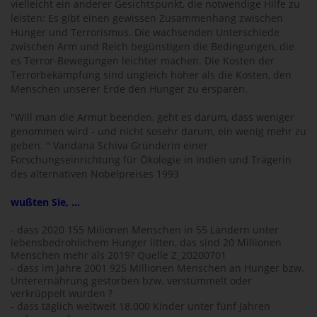
vielleicht ein anderer Gesichtspunkt, die notwendige Hilfe zu
leisten: Es gibt einen gewissen Zusammenhang zwischen
Hunger und Terrorismus. Die wachsenden Unterschiede
zwischen Arm und Reich begünstigen die Bedingungen, die
es Terror-Bewegungen leichter machen. Die Kosten der
Terrorbekämpfung sind ungleich höher als die Kosten, den
Menschen unserer Erde den Hunger zu ersparen.
"Will man die Armut beenden, geht es darum, dass weniger
genommen wird - und nicht sosehr darum, ein wenig mehr zu
geben. " Vandana Schiva Gründerin einer
Forschungseinrichtung für Ökologie in Indien und Trägerin
des alternativen Nobelpreises 1993
wußten Sie, ...
- dass 2020 155 Milionen Menschen in 55 Ländern unter
lebensbedrohlichem Hunger litten, das sind 20 Millionen
Menschen mehr als 2019? Quelle Z_20200701
- dass im Jahre 2001 925 Millionen Menschen an Hunger bzw.
Unterernährung gestorben bzw. verstümmelt oder
verkrüppelt wurden ?
- dass täglich weltweit 18.000 Kinder unter fünf Jahren