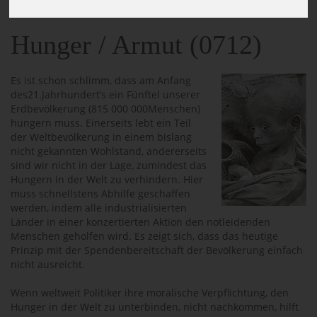
Hunger / Armut (0712)
Es ist schon schlimm, dass am Anfang
des21.Jahrhundert’s ein Fünftel unserer
Erdbevölkerung (815 000 000Menschen)
hungern muss. Einerseits lebt ein Teil
der Weltbevölkerung in einem bislang
nicht gekannten Wohlstand, andererseits
sind wir nicht in der Lage, zumindest das
Hungern in der Welt zu verhindern. Hier
muss schnellstens Abhilfe geschaffen
werden, indem alle industrialisierten
Länder in einer konzertierten Aktion den notleidenden
Menschen geholfen wird. Es zeigt sich, dass das heutige
Prinzip mit der Spendenbereitschaft der Bevölkerung einfach
nicht ausreicht.
Wenn weltweit Politiker ihre moralische Verpflichtung, den
Hunger in der Welt zu unterbinden, nicht nachkommen, hilft