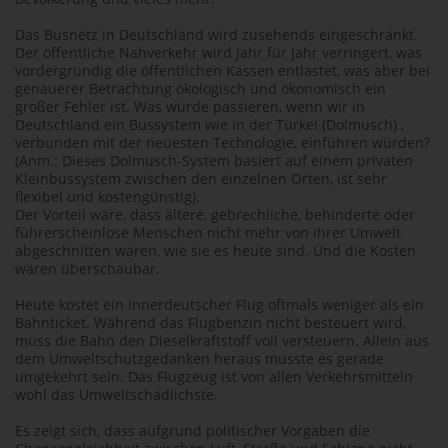
Das Busnetz in Deutschland wird zusehends eingeschränkt.
Der öffentliche Nahverkehr wird Jahr für Jahr verringert, was
vordergründig die öffentlichen Kassen entlastet, was aber bei
genauerer Betrachtung ökologisch und ökonomisch ein
großer Fehler ist. Was würde passieren, wenn wir in
Deutschland ein Bussystem wie in der Türkei (Dolmusch) ,
verbunden mit der neuesten Technologie, einführen würden?
(Anm.: Dieses Dolmusch-System basiert auf einem privaten
Kleinbussystem zwischen den einzelnen Orten, ist sehr
flexibel und kostengünstig).
Der Vorteil wäre, dass ältere, gebrechliche, behinderte oder
führerscheinlose Menschen nicht mehr von ihrer Umwelt
abgeschnitten wären, wie sie es heute sind. Und die Kosten
wären überschaubar.
Heute kostet ein innerdeutscher Flug oftmals weniger als ein
Bahnticket. Während das Flugbenzin nicht besteuert wird,
muss die Bahn den Dieselkraftstoff voll versteuern. Allein aus
dem Umweltschutzgedanken heraus müsste es gerade
umgekehrt sein. Das Flugzeug ist von allen Verkehrsmitteln
wohl das Umweltschädlichste.
Es zeigt sich, dass aufgrund politischer Vorgaben die