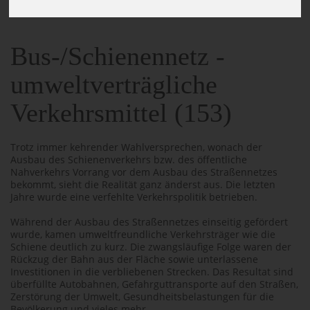
153_BUS-/SCHIENENNETZ
Bus-/Schienennetz -
umweltverträgliche
Verkehrsmittel (153)
Trotz immer kehrender Wahlversprechen, wonach der
Ausbau des Schienenverkehrs bzw. des öffentliche
Nahverkehrs Vorrang vor dem Ausbau des Straßennetzes
bekommt, sieht die Realität ganz änderst aus. Die letzten
Jahre wurde eine verfehlte Verkehrspolitik betrieben.
Während der Ausbau des Straßennetzes einseitig gefördert
wurde, kamen umweltfreundliche Verkehrsträger wie die
Schiene deutlich zu kurz. Die zwangsläufige Folge waren der
Rückzug der Bahn aus der Fläche sowie unterlassene
Investitionen in die verbliebenen Strecken. Das Resultat sind
überfüllte Autobahnen, Gefahrguttransporte auf den Straßen,
Zerstörung der Umwelt, Gesundheitsbelastungen für die
Bevölkerung und vieles mehr.