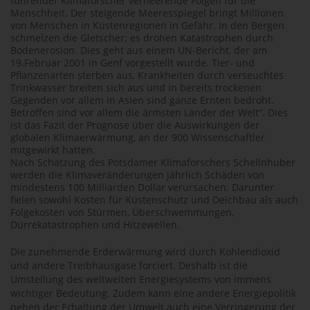
führender Klimaforscher verheerende Folgen für die
Menschheit. Der steigende Meeresspiegel bringt Millionen
von Menschen in Küstenregionen in Gefahr. In den Bergen
schmelzen die Gletscher; es drohen Katastrophen durch
Bodenerosion. Dies geht aus einem UN-Bericht, der am
19.Februar 2001 in Genf vorgestellt wurde. Tier- und
Pflanzenarten sterben aus, Krankheiten durch verseuchtes
Trinkwasser breiten sich aus und in bereits trockenen
Gegenden vor allem in Asien sind ganze Ernten bedroht.
Betroffen sind vor allem die ärmsten Länder der Welt“. Dies
ist das Fazit der Prognose über die Auswirkungen der
globalen Klimaerwärmung, an der 900 Wissenschaftler
mitgewirkt hatten.
Nach Schätzung des Potsdamer Klimaforschers Schellnhuber
werden die Klimaveränderungen jährlich Schäden von
mindestens 100 Milliarden Dollar verursachen. Darunter
fielen sowohl Kosten für Küstenschutz und Deichbau als auch
Folgekosten von Stürmen, Überschwemmungen,
Dürrekatastrophen und Hitzewellen.
Die zunehmende Erderwärmung wird durch Kohlendioxid
und andere Treibhausgase forciert. Deshalb ist die
Umstellung des weltweiten Energiesystems von immens
wichtiger Bedeutung. Zudem kann eine andere Energiepolitik
neben der Erhaltung der Umwelt auch eine Verringerung der