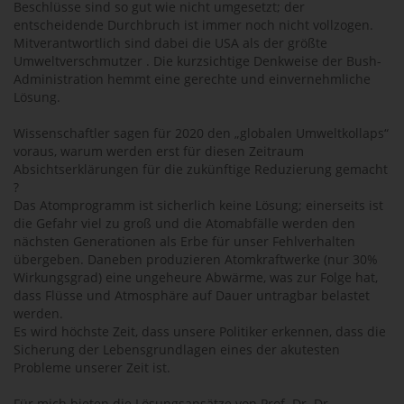
Beschlüsse sind so gut wie nicht umgesetzt; der
entscheidende Durchbruch ist immer noch nicht vollzogen.
Mitverantwortlich sind dabei die USA als der größte
Umweltverschmutzer . Die kurzsichtige Denkweise der Bush-
Administration hemmt eine gerechte und einvernehmliche
Lösung.
Wissenschaftler sagen für 2020 den „globalen Umweltkollaps“
voraus, warum werden erst für diesen Zeitraum
Absichtserklärungen für die zukünftige Reduzierung gemacht
?
Das Atomprogramm ist sicherlich keine Lösung; einerseits ist
die Gefahr viel zu groß und die Atomabfälle werden den
nächsten Generationen als Erbe für unser Fehlverhalten
übergeben. Daneben produzieren Atomkraftwerke (nur 30%
Wirkungsgrad) eine ungeheure Abwärme, was zur Folge hat,
dass Flüsse und Atmosphäre auf Dauer untragbar belastet
werden.
Es wird höchste Zeit, dass unsere Politiker erkennen, dass die
Sicherung der Lebensgrundlagen eines der akutesten
Probleme unserer Zeit ist.
Für mich bieten die Lösungsansätze von Prof. Dr. Dr.