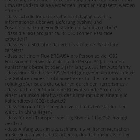
Umweltsündern keine verdeckten Ermittler eingesetzt werden
dürfen ?
- dass sich die Industrie vehement dagegen wehrt,
Informationen über Art, Lieferung (wohin) und
Zusammensetzung von Pestiziden bekannt zu geben?
- dass die BRD pro Jahr ca. 84.000 Tonnen Pestizide
exportiert?
- dass es ca. 500 Jahre dauert, bis sich eine Plastiktüte
zersetzt?
- dass bei einem Flug BRD-USA pro Person so viel CO2
Emissionen frei werden, als ob die Person 30 Jahre einen
Kühlschrank betreibt oder 3 Jahr lang 20.000 km Auto fährt?
- dass einer Studie des US-Verteidigungsministeriums zufolge
die Gefahren eines Treibhauseffektes für die internationale
Politik größer ist als die Gefahren durch den Terrorismus ?
- dass nach einer Studie eine Kilowattstunde Strom aus
einem Braunkohlekraftwerk das Klima mit über einem Kilo
Kohlendioxyd (CO2) belastet?
- dass von den 10 am meisten verschmutzten Städten der
Welt 5 in China liegen?
- dass für den Transport von 1kg Kiwi ca. 11kg Co2 erzeugt
werden?
- dass Anfang 2007 in Deutschland 1,5 Millionen Menschen
im Bereich Umweltschutz arbeiten, deutlich mehr als in der