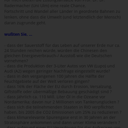
Radermacher (Uni Ulm) eine reale Chance,
Fortschritt und Wandel aller Länder in geordnete Bahnen zu
lenken, ohne dass die Umwelt (und letztendlich der Mensch)
daran zugrunde geht.
wußten Sie, ...
- dass der Sauerstoff für das Leben auf unserer Erde nur ca.
24 Stunden reichen würde, würden die Chinesen den
gleichen Energieverbrauch-/ Ausstoß wie die Deutschen
vornehmen?
- dass die Produktion der 3-Liter Autos von VW (Lupo) und
Audi (A2) wegen geringer Nachfrage eingestellt wurde?
- dass in den vergangenen 100 Jahren die Hälfte der
Feuchtgebiete auf der Welt verloren gingen?
- dass 16% der Fläche der EU durch Erosion, Versalzung,
Giftstoffe oder übermäßige Bebauung geschädigt sind ?
- dass jährlich ca. 110 Mill. Liter Öl in die Ozeane vor
Nordamerika; davon nur 2 Millionen von Tankerunglücken ?
- dass sich die teilnehmenden Staaten in RIO verpflichtet
haben, bis 2005 die CO2 Emissionen um 25% zu reduzieren ?
- dass klimarelevante Spurengase erst in 30 Jahren an der
Stratosphäre ankommen und dann unser Klima verändern ?
- dass aufgrund einer EU Verordnung für das Aufspüren von