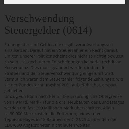
Verschwendung
Steuergelder (0614)
Steuergelder sind Gelder, die es gilt, verantwortungsvoll
einzusetzen. Darauf hat ein Steuerzahler ein Recht darauf.
Einigen unserer Politiker scheint dies nicht so richtig bewusst
zu sein. Hat doch deren Entscheidungen keinerlei rechtliche
Konsequenz. Dies muss geändert werden, indem der
Strafbestand der Steuerverschwendung eingeführt wird.
Vermutlich wären dem Steuerzahler folgende Zahlungen, wie
sie der Bundesrechnungshof 2001 aufgeführt hat, erspart
geblieben.
Umzug von Bonn nach Berlin: Die ursprüngliche Obergrenze
von 1,9 Mrd. Mark (!) für die drei Neubauten des Bundestages
werden um fast 300 Millionen Mark überschritten. Allein
ca.80.000 Mark kostete die Entfernung eines roten
Teppichbelages in 18 Räumen der CDU/CSU, über den die
CDU/CSU Abgeordneten nicht laufen wollten.