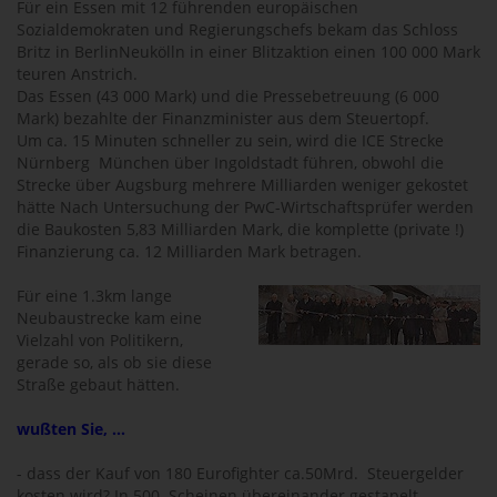
Für ein Essen mit 12 führenden europäischen
Sozialdemokraten und Regierungschefs bekam das Schloss
Britz in BerlinNeukölln in einer Blitzaktion einen 100 000 Mark
teuren Anstrich.
Das Essen (43 000 Mark) und die Pressebetreuung (6 000
Mark) bezahlte der Finanzminister aus dem Steuertopf.
Um ca. 15 Minuten schneller zu sein, wird die ICE Strecke
Nürnberg  München über Ingoldstadt führen, obwohl die
Strecke über Augsburg mehrere Milliarden weniger gekostet
hätte Nach Untersuchung der PwC-Wirtschaftsprüfer werden
die Baukosten 5,83 Milliarden Mark, die komplette (private !)
Finanzierung ca. 12 Milliarden Mark betragen.
Für eine 1.3km lange
Neubaustrecke kam eine
Vielzahl von Politikern,
gerade so, als ob sie diese
Straße gebaut hätten.
wußten Sie, ...
- dass der Kauf von 180 Eurofighter ca.50Mrd.  Steuergelder
kosten wird? In 500  Scheinen übereinander gestapelt