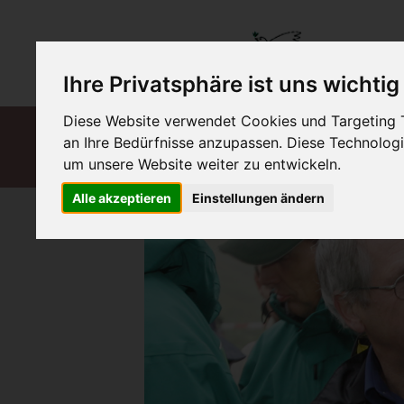
Ihre Privatsphäre ist uns wichtig
Diese Website verwendet Cookies und Targeting Te
Schutz und
Frieden
an Ihre Bedürfnisse anzupassen. Diese Technolo
Förderung
Gerechtigkeit
Menschlichkeit
um unsere Website weiter zu entwickeln.
Alle akzeptieren
Einstellungen ändern