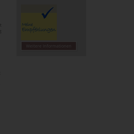
t
g
Weitere Informationen
n
t
r