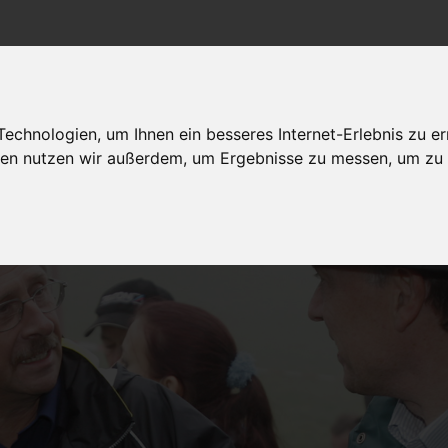
chnologien, um Ihnen ein besseres Internet-Erlebnis zu er
Politik Wirtschaft
Arbeit/Bildung
dagegen sein
gien nutzen wir außerdem, um Ergebnisse zu messen, um z
Gesellschaft