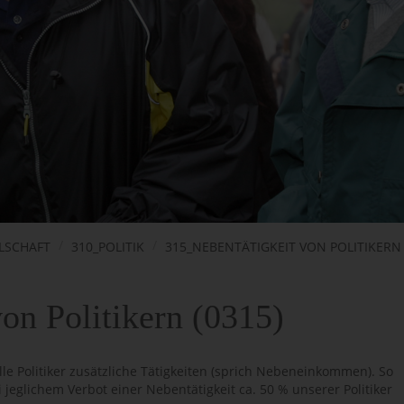
LLSCHAFT
310_POLITIK
315_NEBENTÄTIGKEIT VON POLITIKERN
on Politikern (0315)
e Politiker zusätzliche Tätigkeiten (sprich Nebeneinkommen). So
eglichem Verbot einer Nebentätigkeit ca. 50 % unserer Politiker