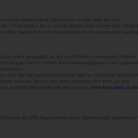
sich durch aufwendigste Dienstreisen in aller Welt auf sich
den 3 Präsidenten bis zu den 65 Bezirksräten, führen ihre Tätigkei
nte ohne Nachteile für die Sozialstationen vom bayerischen Landta
uption mehr ausgesetzt als die des Politikers. Um diesem Problem
chzeitig passieren: Erstens keine Nebentätigkeiten mehr zulasse
n einführen.
axis oder der Korruption beschuldigt, kann er sich hinter Immunitä
enke, dass ein Gericht sehr wohl unterscheiden kann, ob sich
ehin zweifelhaften Rechte berufen können.
siehe Korruption in de
74 Prozent der SPD-Abgeordneten einer Gewerkschaft angehörten?