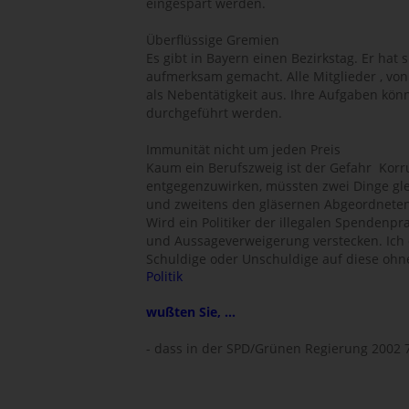
eingespart werden.
Überflüssige Gremien
Es gibt in Bayern einen Bezirkstag. Er hat 
aufmerksam gemacht. Alle Mitglieder , von 
als Nebentätigkeit aus. Ihre Aufgaben kön
durchgeführt werden.
Immunität nicht um jeden Preis
Kaum ein Berufszweig ist der Gefahr  Korr
entgegenzuwirken, müssten zwei Dinge glei
und zweitens den gläsernen Abgeordnete
Wird ein Politiker der illegalen Spendenpr
und Aussageverweigerung verstecken. Ich d
Schuldige oder Unschuldige auf diese ohn
Politik
wußten Sie, ...
- dass in der SPD/Grünen Regierung 2002 