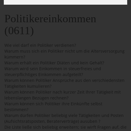
Politikereinkommen
(0611)
Wie viel darf ein Politiker verdienen?
Warum muss sich ein Politiker nicht um die Altersversorgung
kümmern?
Warum erhält ein Politiker Diäten und kein Gehalt?
Warum wird sein Einkommen in steuerfreies und
steuerpflichtiges Einkommen aufgeteilt?
Warum können Politiker Ansprüche aus den verschiedensten
Tätigkeiten kumulieren?
Warum können Politiker nach kurzer Zeit Ihrer Tätigkeit mit
lebenslangen Bezügen rechnen?
Warum können sich Politiker ihre Einkünfte selbst
bestimmen?
Warum dürfen Politiker beliebig viele Tätigkeiten und Posten
(Aufsichtsratsposten, Beraterverträge) ausüben ?
Die Liste ließe sich beliebig erweitern; sie wirft Fragen auf, die