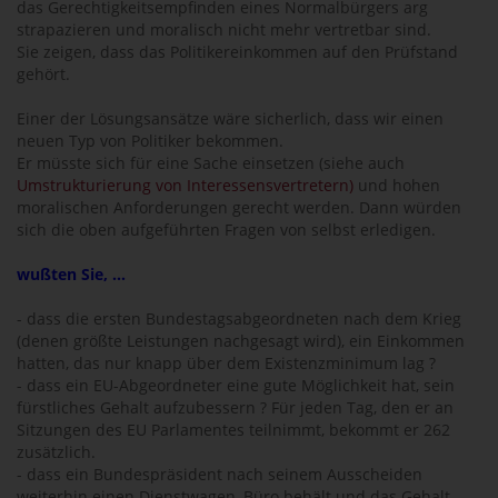
das Gerechtigkeitsempfinden eines Normalbürgers arg
strapazieren und moralisch nicht mehr vertretbar sind.
Sie zeigen, dass das Politikereinkommen auf den Prüfstand
gehört.
Einer der Lösungsansätze wäre sicherlich, dass wir einen
neuen Typ von Politiker bekommen.
Er müsste sich für eine Sache einsetzen (siehe auch
Umstrukturierung von Interessensvertretern)
und hohen
moralischen Anforderungen gerecht werden. Dann würden
sich die oben aufgeführten Fragen von selbst erledigen.
wußten Sie, ...
- dass die ersten Bundestagsabgeordneten nach dem Krieg
(denen größte Leistungen nachgesagt wird), ein Einkommen
hatten, das nur knapp über dem Existenzminimum lag ?
- dass ein EU-Abgeordneter eine gute Möglichkeit hat, sein
fürstliches Gehalt aufzubessern ? Für jeden Tag, den er an
Sitzungen des EU Parlamentes teilnimmt, bekommt er 262 
zusätzlich.
- dass ein Bundespräsident nach seinem Ausscheiden
weiterhin einen Dienstwagen, Büro behält und das Gehalt