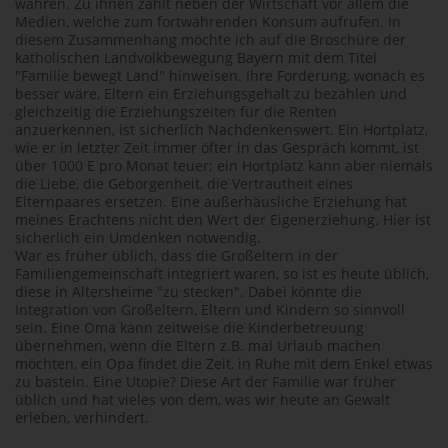
wahren. Zu ihnen zählt neben der Wirtschaft vor allem die
Medien, welche zum fortwährenden Konsum aufrufen. In
diesem Zusammenhang möchte ich auf die Broschüre der
katholischen Landvolkbewegung Bayern mit dem Titel
"Familie bewegt Land" hinweisen. Ihre Forderung, wonach es
besser wäre, Eltern ein Erziehungsgehalt zu bezahlen und
gleichzeitig die Erziehungszeiten für die Renten
anzuerkennen, ist sicherlich Nachdenkenswert. Ein Hortplatz,
wie er in letzter Zeit immer öfter in das Gespräch kommt, ist
über 1000 E pro Monat teuer; ein Hortplatz kann aber niemals
die Liebe, die Geborgenheit, die Vertrautheit eines
Elternpaares ersetzen. Eine außerhäusliche Erziehung hat
meines Erachtens nicht den Wert der Eigenerziehung. Hier ist
sicherlich ein Umdenken notwendig.
War es früher üblich, dass die Großeltern in der
Familiengemeinschaft integriert waren, so ist es heute üblich,
diese in Altersheime "zu stecken". Dabei könnte die
Integration von Großeltern, Eltern und Kindern so sinnvoll
sein. Eine Oma kann zeitweise die Kinderbetreuung
übernehmen, wenn die Eltern z.B. mal Urlaub machen
möchten, ein Opa findet die Zeit, in Ruhe mit dem Enkel etwas
zu basteln. Eine Utopie? Diese Art der Familie war früher
üblich und hat vieles von dem, was wir heute an Gewalt
erleben, verhindert.