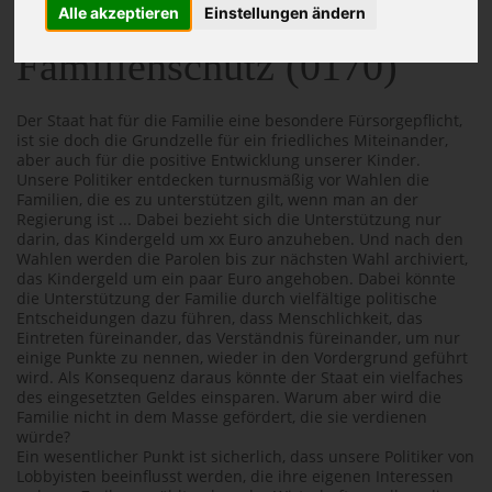
Alle akzeptieren
Einstellungen ändern
Familienschutz (0170)
Der Staat hat für die Familie eine besondere Fürsorgepflicht,
ist sie doch die Grundzelle für ein friedliches Miteinander,
aber auch für die positive Entwicklung unserer Kinder.
Unsere Politiker entdecken turnusmäßig vor Wahlen die
Familien, die es zu unterstützen gilt, wenn man an der
Regierung ist ... Dabei bezieht sich die Unterstützung nur
darin, das Kindergeld um xx Euro anzuheben. Und nach den
Wahlen werden die Parolen bis zur nächsten Wahl archiviert,
das Kindergeld um ein paar Euro angehoben. Dabei könnte
die Unterstützung der Familie durch vielfältige politische
Entscheidungen dazu führen, dass Menschlichkeit, das
Eintreten füreinander, das Verständnis füreinander, um nur
einige Punkte zu nennen, wieder in den Vordergrund geführt
wird. Als Konsequenz daraus könnte der Staat ein vielfaches
des eingesetzten Geldes einsparen. Warum aber wird die
Familie nicht in dem Masse gefördert, die sie verdienen
würde?
Ein wesentlicher Punkt ist sicherlich, dass unsere Politiker von
Lobbyisten beeinflusst werden, die ihre eigenen Interessen