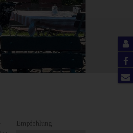
,
Empfehlung
t zu