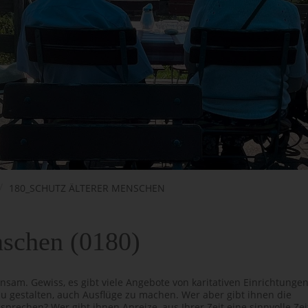
180_SCHUTZ ÄLTERER MENSCHEN
nschen (0180)
nsam. Gewiss, es gibt viele Angebote von karitativen Einrichtungen
u gestalten, auch Ausflüge zu machen. Wer aber gibt ihnen die
sprechen? Wer gibt ihnen Anreize, aus Ihrer Zeit eine sinnvolle Zei