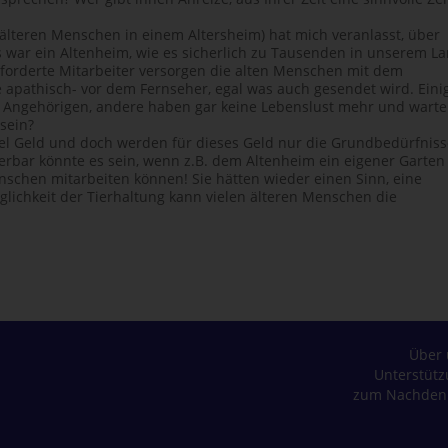
s älteren Menschen in einem Altersheim) hat mich veranlasst, über
war ein Altenheim, wie es sicherlich zu Tausenden in unserem L
erforderte Mitarbeiter versorgen die alten Menschen mit dem
ise apathisch- vor dem Fernseher, egal was auch gesendet wird. Eini
n Angehörigen, andere haben gar keine Lebenslust mehr und wart
sein?
viel Geld und doch werden für dieses Geld nur die Grundbedürfnis
rbar könnte es sein, wenn z.B. dem Altenheim ein eigener Garten
nschen mitarbeiten können! Sie hätten wieder einen Sinn, eine
lichkeit der Tierhaltung kann vielen älteren Menschen die
Über 
Unterstüt
zum Nachden