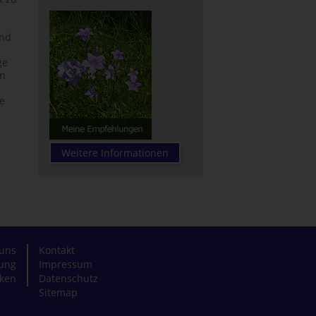
and
ge
en
se
Weitere Informationen
uns
Kontakt
zung
Impressum
ken
Datenschutz
Sitemap