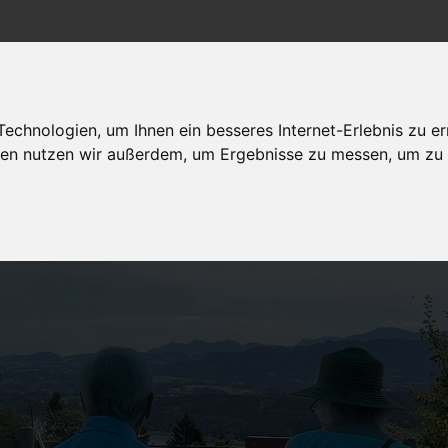
chnologien, um Ihnen ein besseres Internet-Erlebnis zu er
Politik Wirtschaft
Arbeit/Bildung
dagegen sein
gien nutzen wir außerdem, um Ergebnisse zu messen, um z
Gesellschaft