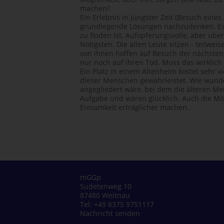
machen?
Ein Erlebnis in jüngster Zeit (Besuch eine
grundlegende Lösungen nachzudenken. Es 
zu finden ist. Aufopferungsvolle, aber üb
Nötigsten. Die alten Leute sitzen - teilwe
von ihnen hoffen auf Besuch der nächste
nur noch auf ihren Tod. Muss das wirklich 
Ein Platz in einem Altenheim kostet sehr 
dieser Menschen gewährleistet. Wie wunde
angegliedert wäre, bei dem die älteren Me
Aufgabe und wären glücklich. Auch die Mög
Einsamkeit erträglicher machen.
mGGp
Sudetenweg 10
87480 Weitnau
Tel: +49 8375 9751117
Nachricht senden