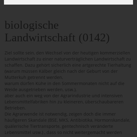
142_BIOLOGISCHE LANDWIRTSCHAFT
biologische
Landwirtschaft (0142)
Ziel sollte sein, den Wechsel von der heutigen kommerziellen
Landwirtschaft zu einer naturverträglichen Landwirtschaft zu
schaffen. Dazu gehört sicherlich eine artgerechte Tierhaltung
(warum müssen Kälber gleich nach der Geburt von der
Mutterkuh getrennt werden,
warum dürfen Kühe in den Sommermonaten nicht auf die
Weide ausgetrieben werden, usw.),
aber auch ein weg von der Agrarindustrie und intensiven
Lebensmittelfabriken hin zu kleineren, überschaubareren
Betrieben.
Die Agrarwende ist notwendig, zeigen doch die immer
häufigeren Skandale (BSE, MKS, Antibiotika, Hormonskandale,
quälerische Tiertransporte, gentechnisch veränderte
Lebensmittel usw.) , dass so nicht weitergemacht werden