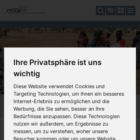
DE
Ihre Privatsphäre ist uns
wichtig
Diese Website verwendet Cookies und
Targeting Technologien, um Ihnen ein besseres
Internet-Erlebnis zu ermöglichen und die
Werbung, die Sie sehen, besser an Ihre
Bedürfnisse anzupassen. Diese Technologien
nutzen wir außerdem, um Ergebnisse zu
DAGEGEN SEIN
510_KRIEG
517_SUDAN
SIE SIND HIER:
messen, um zu verstehen, woher unsere
Besucher kommen oder um unsere Website