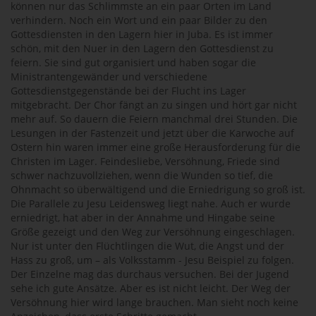
können nur das Schlimmste an ein paar Orten im Land
verhindern. Noch ein Wort und ein paar Bilder zu den
Gottesdiensten in den Lagern hier in Juba. Es ist immer
schön, mit den Nuer in den Lagern den Gottesdienst zu
feiern. Sie sind gut organisiert und haben sogar die
Ministrantengewänder und verschiedene
Gottesdienstgegenstände bei der Flucht ins Lager
mitgebracht. Der Chor fängt an zu singen und hört gar nicht
mehr auf. So dauern die Feiern manchmal drei Stunden. Die
Lesungen in der Fastenzeit und jetzt über die Karwoche auf
Ostern hin waren immer eine große Herausforderung für die
Christen im Lager. Feindesliebe, Versöhnung, Friede sind
schwer nachzuvollziehen, wenn die Wunden so tief, die
Ohnmacht so überwältigend und die Erniedrigung so groß ist.
Die Parallele zu Jesu Leidensweg liegt nahe. Auch er wurde
erniedrigt, hat aber in der Annahme und Hingabe seine
Größe gezeigt und den Weg zur Versöhnung eingeschlagen.
Nur ist unter den Flüchtlingen die Wut, die Angst und der
Hass zu groß, um – als Volksstamm - Jesu Beispiel zu folgen.
Der Einzelne mag das durchaus versuchen. Bei der Jugend
sehe ich gute Ansätze. Aber es ist nicht leicht. Der Weg der
Versöhnung hier wird lange brauchen. Man sieht noch keine