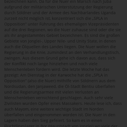
bezeichnen kann. Da für die Nuer ein Marsch nach Juba
aufgrund der militärischen Unterstützung der Regierung
durch Söldner und der Armee des Nachbarlandes Uganda
zurzeit nicht möglich ist, konzentriert sich die „SPLA in
Opposition“ unter Führung des ehemaligen Vizepräsidenten
auf die drei Regionen, wo die Nuer zuhause sind oder die sie
als ihr angestammtes Gebiet bezeichnen. Es sind die großen
Gebiete von Jonglei-, Upper Nile- und Unity State, in denen
auch die Ölquellen des Landes liegen. Die Nuer wollen die
Regierung in die Knie, zumindest an den Verhandlungstisch,
zwingen. Aus diesem Grund gehe ich davon aus, dass sich
der Konflikt noch lange hinziehen und noch viele
Menschenleben fordern wird. Die letzte Woche hat das
gezeigt: Am Dienstag in der Karwoche hat die „SPLA in
Opposition“ (also die Nuer) mithilfe von Söldnern aus dem
Nordsudan, den Janjaweed, die Öl-Stadt Bentiu überfallen
und die Regierungsarmee mit vielen Verlusten an
Menschenleben vernichtend geschlagen. Auch sehr viele
Zivilisten wurden Opfer eines Massakers. Heute lese ich, dass
auch Mayom, eine weitere wichtige Stadt im Norden
überfallen und eingenommen worden ist. Die Nuer in den
Lagern haben den Sieg gefeiert. So kam es in einen
Flüchtlingslager in Bor (Hauptstadt von Jonglei) wo viele der