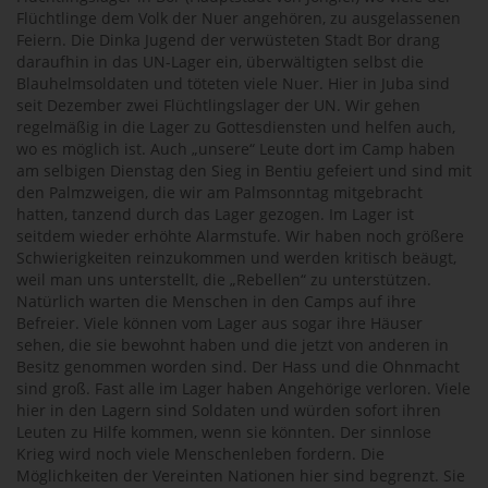
Flüchtlinge dem Volk der Nuer angehören, zu ausgelassenen
Feiern. Die Dinka Jugend der verwüsteten Stadt Bor drang
daraufhin in das UN-Lager ein, überwältigten selbst die
Blauhelmsoldaten und töteten viele Nuer. Hier in Juba sind
seit Dezember zwei Flüchtlingslager der UN. Wir gehen
regelmäßig in die Lager zu Gottesdiensten und helfen auch,
wo es möglich ist. Auch „unsere“ Leute dort im Camp haben
am selbigen Dienstag den Sieg in Bentiu gefeiert und sind mit
den Palmzweigen, die wir am Palmsonntag mitgebracht
hatten, tanzend durch das Lager gezogen. Im Lager ist
seitdem wieder erhöhte Alarmstufe. Wir haben noch größere
Schwierigkeiten reinzukommen und werden kritisch beäugt,
weil man uns unterstellt, die „Rebellen“ zu unterstützen.
Natürlich warten die Menschen in den Camps auf ihre
Befreier. Viele können vom Lager aus sogar ihre Häuser
sehen, die sie bewohnt haben und die jetzt von anderen in
Besitz genommen worden sind. Der Hass und die Ohnmacht
sind groß. Fast alle im Lager haben Angehörige verloren. Viele
hier in den Lagern sind Soldaten und würden sofort ihren
Leuten zu Hilfe kommen, wenn sie könnten. Der sinnlose
Krieg wird noch viele Menschenleben fordern. Die
Möglichkeiten der Vereinten Nationen hier sind begrenzt. Sie