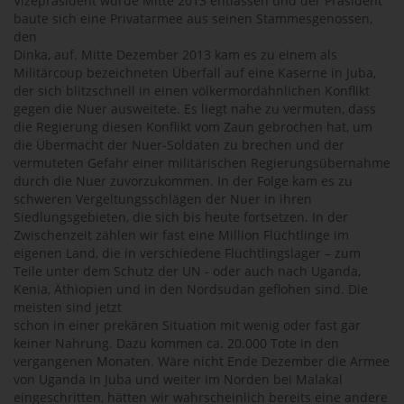
Vizepräsident wurde Mitte 2013 entlassen und der Präsident
baute sich eine Privatarmee aus seinen Stammesgenossen,
den
Dinka, auf. Mitte Dezember 2013 kam es zu einem als
Militärcoup bezeichneten Überfall auf eine Kaserne in Juba,
der sich blitzschnell in einen völkermordähnlichen Konflikt
gegen die Nuer ausweitete. Es liegt nahe zu vermuten, dass
die Regierung diesen Konflikt vom Zaun gebrochen hat, um
die Übermacht der Nuer-Soldaten zu brechen und der
vermuteten Gefahr einer militärischen Regierungsübernahme
durch die Nuer zuvorzukommen. In der Folge kam es zu
schweren Vergeltungsschlägen der Nuer in ihren
Siedlungsgebieten, die sich bis heute fortsetzen. In der
Zwischenzeit zählen wir fast eine Million Flüchtlinge im
eigenen Land, die in verschiedene Flüchtlingslager – zum
Teile unter dem Schutz der UN - oder auch nach Uganda,
Kenia, Äthiopien und in den Nordsudan geflohen sind. Die
meisten sind jetzt
schon in einer prekären Situation mit wenig oder fast gar
keiner Nahrung. Dazu kommen ca. 20.000 Tote in den
vergangenen Monaten. Wäre nicht Ende Dezember die Armee
von Uganda in Juba und weiter im Norden bei Malakal
eingeschritten, hätten wir wahrscheinlich bereits eine andere