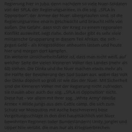
Regierung hier in Juba, denn nachdem so viele Nuer-Soldaten
von der SPLA, der Regierungsarmee, in die sog. „SPLA in
Opposition“, der Armee der Nuer, übergelaufen sind, ist die
Regierungsarmee enorm geschwächt und braucht Hilfe von
außen. Die Gefahr, dass sich der Krieg zu einem regionalen
Konflikt ausweitet, liegt nahe, denn leider gibt es sehr viele
militärische Gruppierung in diesem Teil Afrikas, die sich –
gegen Geld – als Kriegssöldner anheuern lassen und heute
hier und morgen dort kämpfen.
Ein weiterer Unsicherheitsfaktor ist, dass man nicht weiß, auf
welcher Seite die vielen kleineren Völker des Landes (mehr als
60) stehen. Die Dinka und die Nuer machen etwas mehr als
die Hälfte der Bevölkerung des Süd Sudan aus, wobei das Volk
der Dinka doppelt so groß ist wie das der Nuer. Mit Sicherheit
sind die kleineren Völker mit der Regierung nicht zufrieden,
sie trauen aber auch der sog. „SPLA in Opposition“ nicht.
Diese hat – vor allem mit ihrer sog. „White Army“ (Weiße
Armee = Wilde Jungs aus den Cattle camp, die sich zum
Schutz vor Mosquitios mit Asche beschmieren) böse
Vergeltungsschläge in den drei hauptsächlich von Nuer
bewohnten Regionen (oder Bundesländern) Unity, Jonglei und
Upper Nile verübt, die man nur als Kriegsverbrechen