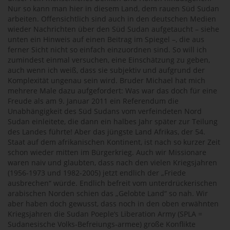
Nur so kann man hier in diesem Land, dem rauen Süd Sudan
arbeiten. Offensichtlich sind auch in den deutschen Medien
wieder Nachrichten über den Süd Sudan aufgetaucht – siehe
unten ein Hinweis auf einen Beitrag im Spiegel –, die aus
ferner Sicht nicht so einfach einzuordnen sind. So will ich
zumindest einmal versuchen, eine Einschätzung zu geben,
auch wenn ich weiß, dass sie subjektiv und aufgrund der
Komplexität ungenau sein wird. Bruder Michael hat mich
mehrere Male dazu aufgefordert: Was war das doch für eine
Freude als am 9. Januar 2011 ein Referendum die
Unabhängigkeit des Süd Sudans vom verfeindeten Nord
Sudan einleitete, die dann ein halbes Jahr später zur Teilung
des Landes führte! Aber das jüngste Land Afrikas, der 54.
Staat auf dem afrikanischen Kontinent, ist nach so kurzer Zeit
schon wieder mitten im Bürgerkrieg. Auch wir Missionare
waren naiv und glaubten, dass nach den vielen Kriegsjahren
(1956-1973 und 1982-2005) jetzt endlich der „Friede
ausbrechen“ würde. Endlich befreit vom unterdrückerischen
arabischen Norden schien das „Gelobte Land“ so nah. Wir
aber haben doch gewusst, dass noch in den oben erwähnten
Kriegsjahren die Sudan Poeple‘s Liberation Army (SPLA =
Sudanesische Volks-Befreiungs-armee) große Konflikte