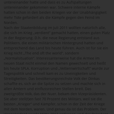
untereinander hatte und dass es zu Aufspaltungen
untereinander gekommen war. Schwere interne Kämpfe
hatten schon in den beiden Kriegen vor der Unabhängigkeit
mehr Tote gefordert als die Kämpfe gegen den Feind im
Norden.
Nach der Staatenbildung im Juli 2011 wollten natürlich alle,
die sich im Krieg „verdient“ gemacht hatten, einen guten Platz
in der Regierung. D.h. die neue Regierung entstand aus
Politikern, die einen militärischen Hintergrund hatten und
entsprechend das Land bis heute führen. Auch ist für sie ein
Krieg nicht „The end oft the world“, sondern
„Normalsituation“. Interessanterweise hat die Armee im
neuen Staat nicht einmal den Namen gewechselt und heißt
bis heute SPLA. Korruption und „Vetternwirtschaft“ wurde zur
Tagespolitik und schnell kam es zu Uneinigkeiten und
Streitigkeiten. Das bevölkerungsreichste Volk der Dinkas
schaffte es, sich an die Spitze zu setzen und machte sich in
allen Ämtern und einflussreichen Stellen breit. Das
zweitgrößte Volk, das der Nuer, bekam den Vizepräsidenten.
Sie aber stell(t)en fast 70 Prozent des Militärs, weil sie die
besten „Krieger“ und Kämpfer, schon in der Zeit der Kriege
mit dem Norden, waren. Und genau da ist das Problem. Der