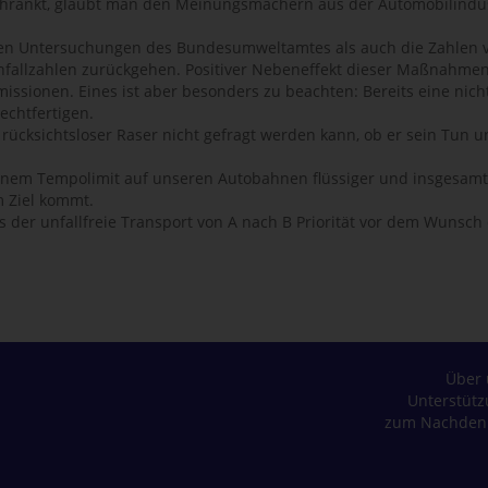
hränkt, glaubt man den Meinungsmachern aus der Automobilindus
iösen Untersuchungen des Bundesumweltamtes als auch die Zahlen
Unfallzahlen zurückgehen. Positiver Nebeneffekt dieser Maßnahme
sionen. Eines ist aber besonders zu beachten: Bereits eine nicht
chtfertigen.
in rücksichtsloser Raser nicht gefragt werden kann, ob er sein Tu
 einem Tempolimit auf unseren Autobahnen flüssiger und insgesamt s
m Ziel kommt.
der unfallfreie Transport von A nach B Priorität vor dem Wunsch ei
Über 
Unterstüt
zum Nachden