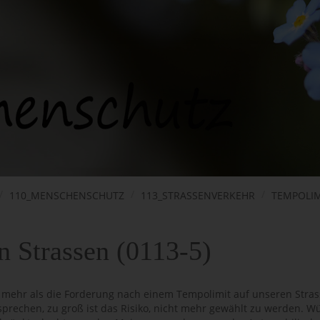
110_MENSCHENSCHUTZ
113_STRASSENVERKEHR
TEMPOLIM
n Strassen (0113-5)
mehr als die Forderung nach einem Tempolimit auf unseren Strass
echen, zu groß ist das Risiko, nicht mehr gewählt zu werden. Wür