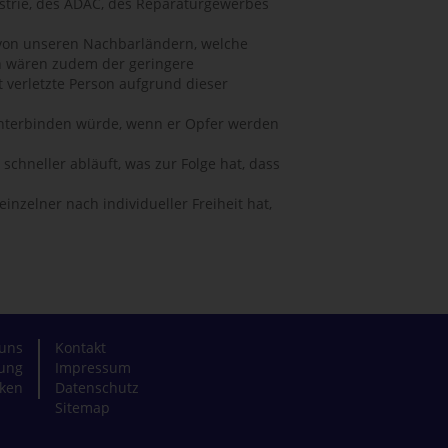
trie, des ADAC, des Reparaturgewerbes
 von unseren Nachbarländern, welche
n wären zudem der geringere
 verletzte Person aufgrund dieser
n unterbinden würde, wenn er Opfer werden
chneller abläuft, was zur Folge hat, dass
nzelner nach individueller Freiheit hat,
uns
Kontakt
zung
Impressum
ken
Datenschutz
Sitemap