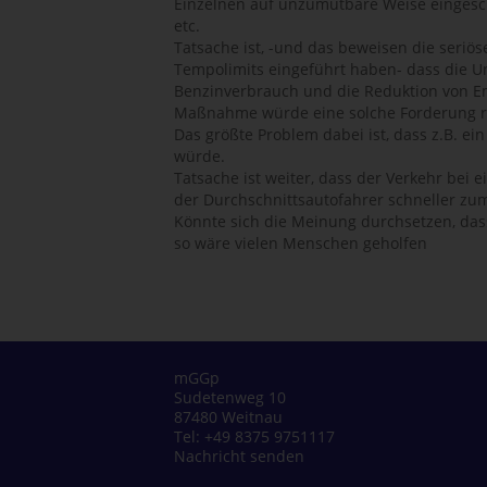
Einzelnen auf unzumutbare Weise eingesc
etc.
Tatsache ist, -und das beweisen die ser
Tempolimits eingeführt haben- dass die 
Benzinverbrauch und die Reduktion von Emis
Maßnahme würde eine solche Forderung re
Das größte Problem dabei ist, dass z.B. e
würde.
Tatsache ist weiter, dass der Verkehr bei
der Durchschnittsautofahrer schneller zu
Könnte sich die Meinung durchsetzen, dass 
so wäre vielen Menschen geholfen
mGGp
Sudetenweg 10
87480 Weitnau
Tel: +49 8375 9751117
Nachricht senden