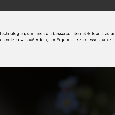
chnologien, um Ihnen ein besseres Internet-Erlebnis zu er
Politik Wirtschaft
Arbeit/Bildung
dagegen sein
gien nutzen wir außerdem, um Ergebnisse zu messen, um z
Gesellschaft